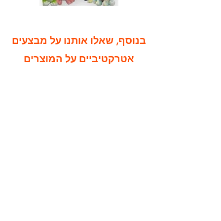
בנוסף, שאלו אותנו על מבצעים
אטרקטיביים על המוצרים
הנוספים שלנו!!!
לפרטים נוספים ו/או ביצוע הזמנה:
alla@silicol.co.il
אלה -
doron@silicol.co.il
דורון -
maayan@silicol.co.il
מעין -
elena@silicol.co.il
ילנה -
המבצע בתוקף עד
31.12.2024